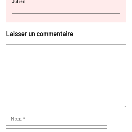
Julien
Laisser un commentaire
Commentaire
Nom
E-