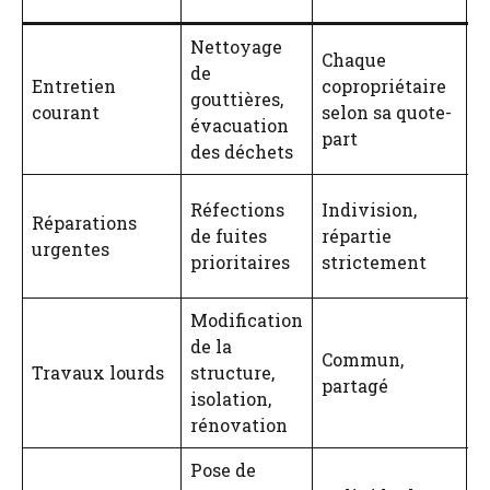
Nettoyage
Chaque
de
M
Entretien
copropriétaire
gouttières,
s
courant
selon sa quote-
évacuation
p
part
des déchets
C
Réfections
Indivision,
Réparations
r
de fuites
répartie
urgentes
u
prioritaires
strictement
a
Modification
de la
Commun,
U
Travaux lourds
structure,
partagé
e
isolation,
rénovation
Pose de