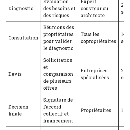
Évaluation
Expert
2-3
Diagnostic
des besoins et
couvreur ou
sem
des risques
architecte
Réunions des
propriétaires
Tous les
1-2
Consultation
pour valider
copropriétaires
sem
le diagnostic
Sollicitation
et
Entreprises
2-4
Devis
comparaison
spécialisées
sem
de plusieurs
offres
Signature de
Décision
l’accord
Propriétaires
1 s
finale
collectif et
financement