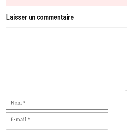
Laisser un commentaire
Commentaire
Nom
E-
mail
Site