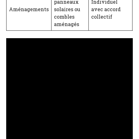
panneaux
Individuel
U
Aménagements
solaires ou
avec accord
p
combles
collectif
aménagés