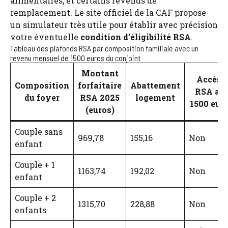
alimentaires, et certains revenus de
remplacement. Le site officiel de la CAF propose
un simulateur très utile pour établir avec précision
votre éventuelle
condition d’éligibilité RSA
.
Tableau des plafonds RSA par composition familiale avec un
revenu mensuel de 1500 euros du conjoint
Montant
Accès 
Composition
forfaitaire
Abattement
RSA av
du foyer
RSA 2025
logement
1500 euro
(euros)
Couple sans
969,78
155,16
Non
enfant
Couple + 1
1163,74
192,02
Non
enfant
Couple + 2
1315,70
228,88
Non
enfants