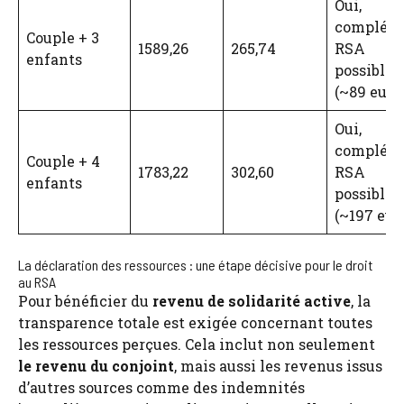
Oui,
complém
Couple + 3
1589,26
265,74
RSA
enfants
possible
(~89 euro
Oui,
complém
Couple + 4
1783,22
302,60
RSA
enfants
possible
(~197 eur
La déclaration des ressources : une étape décisive pour le droit
au RSA
Pour bénéficier du
revenu de solidarité active
, la
transparence totale est exigée concernant toutes
les ressources perçues. Cela inclut non seulement
le revenu du conjoint
, mais aussi les revenus issus
d’autres sources comme des indemnités