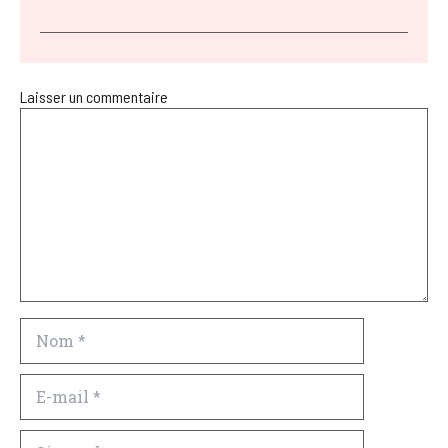
Laisser un commentaire
Commentaire
Nom
E-
mail
Site