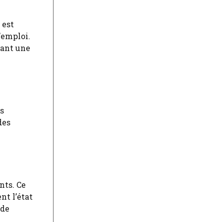
 est
’emploi.
sant une
s
des
nts. Ce
nt l’état
 de