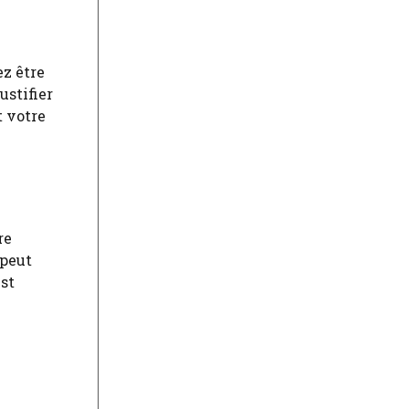
ez être
ustifier
t votre
re
 peut
est