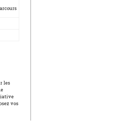
parcours
r les
de
iative
osez vos