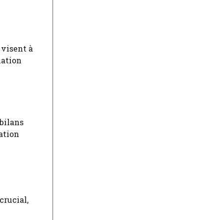
 visent à
uation
 bilans
ation
crucial,