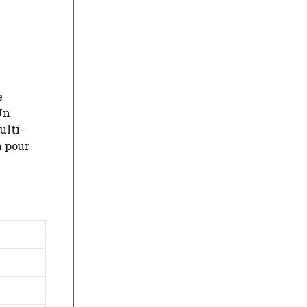
e
Un
ulti-
n pour