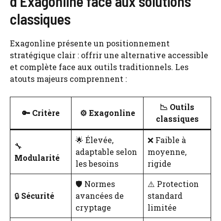
d’Exagonline face aux solutions
classiques
Exagonline présente un positionnement
stratégique clair : offrir une alternative accessible
et complète face aux outils traditionnels. Les
atouts majeurs comprennent :
📉
Outils
🔑
Critère
⚙️
Exagonline
classiques
🌟 Élevée,
❌ Faible à
🔧
adaptable selon
moyenne,
Modularité
les besoins
rigide
🛡️ Normes
⚠️ Protection
🔒
Sécurité
avancées de
standard
cryptage
limitée